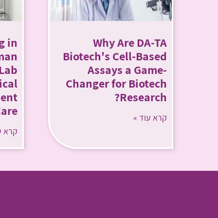
g in
Why Are DA-TA
man
Biotech's Cell-Based
Lab
Assays a Game-
ical
Changer for Biotech
ient
Research?
are?
קרא עוד »
קרא ע