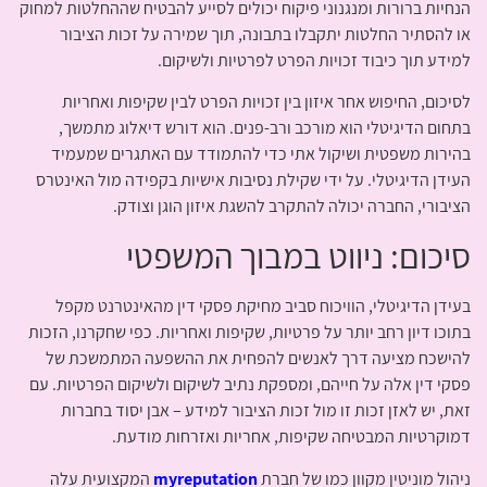
הנחיות ברורות ומנגנוני פיקוח יכולים לסייע להבטיח שההחלטות למחוק
או להסתיר החלטות יתקבלו בתבונה, תוך שמירה על זכות הציבור
למידע תוך כיבוד זכויות הפרט לפרטיות ולשיקום.
לסיכום, החיפוש אחר איזון בין זכויות הפרט לבין שקיפות ואחריות
בתחום הדיגיטלי הוא מורכב ורב-פנים. הוא דורש דיאלוג מתמשך,
בהירות משפטית ושיקול אתי כדי להתמודד עם האתגרים שמעמיד
העידן הדיגיטלי. על ידי שקילת נסיבות אישיות בקפידה מול האינטרס
הציבורי, החברה יכולה להתקרב להשגת איזון הוגן וצודק.
סיכום: ניווט במבוך המשפטי
בעידן הדיגיטלי, הוויכוח סביב מחיקת פסקי דין מהאינטרנט מקפל
בתוכו דיון רחב יותר על פרטיות, שקיפות ואחריות. כפי שחקרנו, הזכות
להישכח מציעה דרך לאנשים להפחית את ההשפעה המתמשכת של
פסקי דין אלה על חייהם, ומספקת נתיב לשיקום ולשיקום הפרטיות. עם
זאת, יש לאזן זכות זו מול זכות הציבור למידע – אבן יסוד בחברות
דמוקרטיות המבטיחה שקיפות, אחריות ואזרחות מודעת.
ניהול מוניטין מקוון כמו של חברת
myreputation
המקצועית עלה