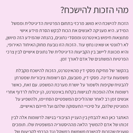
מהי הזכות להישכח?
הזכות להישכח היא מושג מרכזי בתחום הפרטיות הדיגיטלית וממשל
המידע. היא מעניקה לאנשים את הכוח לבקש הסרת מידע אישי
מתוצאות חיפוש באינטרנט וממסדי נתונים, בהנחה שהמידע הזה מיושן,
לא רלוונטי או שאינו נחוץ עוד. הזכות הזו נובעת מחוק האיחוד האירופי,
והיא מכוונת ליישב בין הקביעות הדיגיטלית של נתונים אישיים לבין צרכי
הפרטיות המשתנים של אדם לאורך זמן.
בהקשר של מחיקת פסקי דין מהאינטרנט, הזכות להישכח מקבלת
משמעות עדינה. פסקי דין, מטבעם, הם רשומות ציבוריות שמטרתן
להבטיח שקיפות ולשמור על יושרת מערכת המשפט. עם זאת, כאשר
רשומות אלה הופכות לנגישות בקלות באינטרנט, הן יכולות לרדוף אחרי
אנשים זמן רב לאחר שההליכים המשפטיים הסתיימו, ולהשפיע על
המוניטין שלהם, על סיכויי התעסוקה שלהם ועל חייהם האישיים.
האתגר כאן הוא להבחין בין העניין הציבורי בגישה לרשומות אלה לבין
זכותו של אדם להמשיך הלאה מההיסטוריה המשפטית שלו. תומכים
טוענים שהזכות להישכח משמשת כמשקל נגד הכרחי לקביעות של