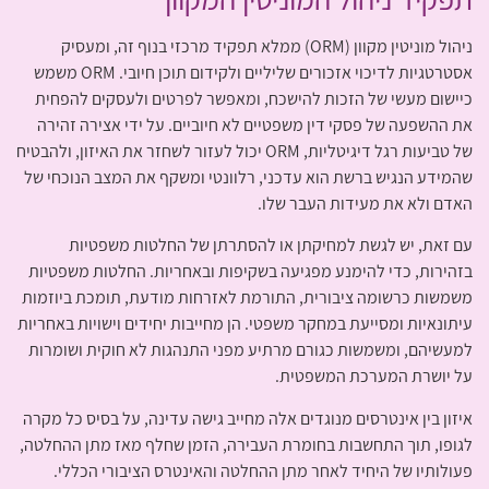
ניהול מוניטין מקוון (ORM) ממלא תפקיד מרכזי בנוף זה, ומעסיק
אסטרטגיות לדיכוי אזכורים שליליים ולקידום תוכן חיובי. ORM משמש
כיישום מעשי של הזכות להישכח, ומאפשר לפרטים ולעסקים להפחית
את ההשפעה של פסקי דין משפטיים לא חיוביים. על ידי אצירה זהירה
של טביעות רגל דיגיטליות, ORM יכול לעזור לשחזר את האיזון, ולהבטיח
שהמידע הנגיש ברשת הוא עדכני, רלוונטי ומשקף את המצב הנוכחי של
האדם ולא את מעידות העבר שלו.
עם זאת, יש לגשת למחיקתן או להסתרתן של החלטות משפטיות
בזהירות, כדי להימנע מפגיעה בשקיפות ובאחריות. החלטות משפטיות
משמשות כרשומה ציבורית, התורמת לאזרחות מודעת, תומכת ביוזמות
עיתונאיות ומסייעת במחקר משפטי. הן מחייבות יחידים וישויות באחריות
למעשיהם, ומשמשות כגורם מרתיע מפני התנהגות לא חוקית ושומרות
על יושרת המערכת המשפטית.
איזון בין אינטרסים מנוגדים אלה מחייב גישה עדינה, על בסיס כל מקרה
לגופו, תוך התחשבות בחומרת העבירה, הזמן שחלף מאז מתן ההחלטה,
פעולותיו של היחיד לאחר מתן ההחלטה והאינטרס הציבורי הכללי.