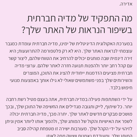
אדירה.
מה התפקיד של מדיה חברתית
בשיפור הנראות של האתר שלך?
במערכת האקולוגית הדיגיטלית של ימינו, מדיה חברתית עומדת כמגבר
עוצמתי לנראות האתר שלך. היא לא רק פלטפורמה להתרועעות; היא
זירה דינמית שבה מותגים יכולים להרחיב את הטווח שלהם, ליצור קשר
עם קהל רחב יותר ולהפנות תנועה חזרה לאתר שלהם. ערוצי מדיה
חברתית מציעים הזדמנות ייחודית להציג את התוכן, המוצרים
והשירותים שלך בפני משתמשים שאולי לא גילו אותך באמצעות מנועי
חיפוש בלבד.
על ידי השתתפות פעילה במדיה חברתית, אתה בעצם מטיל רשת רחבה
יותר. כל שיתוף, לייק ותגובה מגדילים את החשיפה של התוכן שלך, ובכך
מושכים מבקרים חדשים לאתר שלך. יתרה מכך, מדיה חברתית יכולה
לשפר את האישיות והקול של המותג שלך, ולהפוך אותו ליותר אמין וניתן
לזיהוי על ידי הקהל שלך. מעורבות ישירה זו מטפחת קהילה סביב
המותג שלך, ומעודדת נאמנות ושיווק מפה לאוזן.