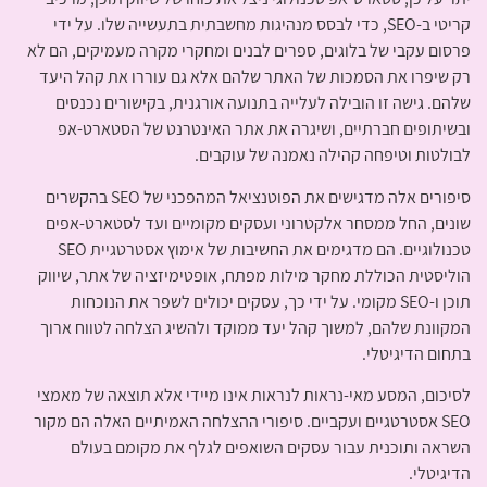
קריטי ב-SEO, כדי לבסס מנהיגות מחשבתית בתעשייה שלו. על ידי
פרסום עקבי של בלוגים, ספרים לבנים ומחקרי מקרה מעמיקים, הם לא
רק שיפרו את הסמכות של האתר שלהם אלא גם עוררו את קהל היעד
שלהם. גישה זו הובילה לעלייה בתנועה אורגנית, בקישורים נכנסים
ובשיתופים חברתיים, ושיגרה את אתר האינטרנט של הסטארט-אפ
לבולטות וטיפחה קהילה נאמנה של עוקבים.
סיפורים אלה מדגישים את הפוטנציאל המהפכני של SEO בהקשרים
שונים, החל ממסחר אלקטרוני ועסקים מקומיים ועד לסטארט-אפים
טכנולוגיים. הם מדגימים את החשיבות של אימוץ אסטרטגיית SEO
הוליסטית הכוללת מחקר מילות מפתח, אופטימיזציה של אתר, שיווק
תוכן ו-SEO מקומי. על ידי כך, עסקים יכולים לשפר את הנוכחות
המקוונת שלהם, למשוך קהל יעד ממוקד ולהשיג הצלחה לטווח ארוך
בתחום הדיגיטלי.
לסיכום, המסע מאי-נראות לנראות אינו מיידי אלא תוצאה של מאמצי
SEO אסטרטגיים ועקביים. סיפורי ההצלחה האמיתיים האלה הם מקור
השראה ותוכנית עבור עסקים השואפים לגלף את מקומם בעולם
הדיגיטלי.