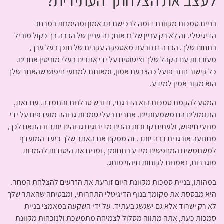
לעצב את הצלחתך העתידית?
בניית סמכות מקוונת דומה לרכישת תג אמון ומהימנות במרחב
הדיגיטלי. זה לא רק עניין של נראות; זה עניין של הכרה בך כקול מוביל
בתחום שלך. הכרה זו נובעת מאספקה עקבית של תוכן בעל ערך,
מעורבות עם הקהל שלך וציטוטים על ידי אתרים בעלי מוניטין אחרים.
כל קישור חוזר פועל כהצבעת אמון, ומאותת למנועי חיפוש שהאתר שלך
הוא מקור אמין למידע.
המסע להקמת סמכות הוא הדרגתי, ודורש סבלנות והתמדה. עם זאת,
התגמולים הם משמעותיים. אתרים בעלי סמכות גבוהה מועדפים על ידי
מנועי חיפוש, ולעתים קרובות נהנים מדירוגים גבוהים יותר ובהתאם לכך,
מתנועה אורגנית רבה יותר. זה ממקם את האתר שלך כיעד המועדף
למשתמשים המחפשים מידע בתחומך, ומניח את היסודות להמרות
מוגברות, נאמנות לקוחות וזיהוי מותג.
במהותו, בניית סמכות מקוונת היום זורעת את הזרעים להצלחת המחר.
היא מבססת את מקומך בנוף הדיגיטלי התחרותי, ומבטיחה שהאתר שלך
לא רק ישרוד אלא גם ישגשג בעתיד. על ידי השקעה במאמצי בניית
סמכות כעת, אתה מתווה מסלול לצמיחה מתמשכת ולנוכחות מקוונת