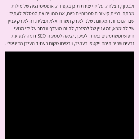
ולבסוף, הצלחה. על ידי יצירת תוכן בקפידה, אופטימיזציה של מילות
מפתח ובניית קישורים סמכותיים כיום, אנו מתווים את המסלול לעתיד
שבו הנוכחות המקוונת שלנו לא רק תשרוד אלא תצליח. זה לא רק עניין
של להימצא; זה עניין של להיזכר, להיות מועדף ונבחר על ידי מנועי
חיפוש ומשתמשים כאחד. לפיכך, יציאה למסע ה-SEO דומה לנטיעת
זרעים שפירותיהם ייקטפו בעתיד, ויבטיחו מקום בעתיד העידן הדיגיטלי.