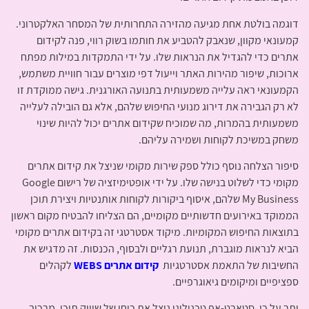
דוגמה בולטת אחת מגיעה מהזירה התחרותית של המסחר האלקטרוני.
קמעונאי מקוון, שנאבק להטביע את חותמו בשוק רווי, פנה לקידום
אתרים כדי להגדיל את הנראות שלו. על ידי התמקדות במילות מפתח
ארוכות, שיפור מהירות האתר וייעול דפי מוצרים עבור חוויית משתמש,
הקמעונאי ראה עלייה משמעותית בתנועה האורגנית. גישה ממוקדת זו
לא רק הגבירה את דירוג מנועי החיפוש שלהם, אלא גם הובילה לעלייה
משמעותית בהמרות, מה שמוכיח שקידום אתרים יכול להיות שינוי
משחק במשיכת לקוחות ושמירה עליהם.
סיפור הצלחה נוסף כולל ספק שירות מקומי שניצל את קידום אתרים
מקומי כדי לשלוט בנישה שלו. על ידי אופטימיזציה של רישום Google
My Business שלהם, איסוף ביקורות לקוחות אותנטיות ויצירת תוכן
הממוקד באירועים חדשותיים מקומיים, הם הצליחו להבטיח מקום ראשון
בתוצאות החיפוש המקומיות. מיקוד אסטרטגי זה בקידום אתרים מקומי
הביא לנראות מוגברת, תנועת רגליים ולבסוף, הכנסות. זה מדגיש את
החשיבות של התאמת אסטרטגיות
קידום אתרים WEBS
לקהלים
ספציפיים ומיקומים גיאוגרפיים.
יתר על כן, סטארט-אפ טכנולוגי ניצל את כוחו של שיווק תוכן, מרכיב